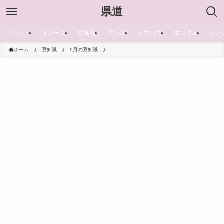
県道
イベント
スポーツ
豆知識
グッズ
ノウハウ
エンタメ
トレ
ホーム
豆知識
9月の豆知識