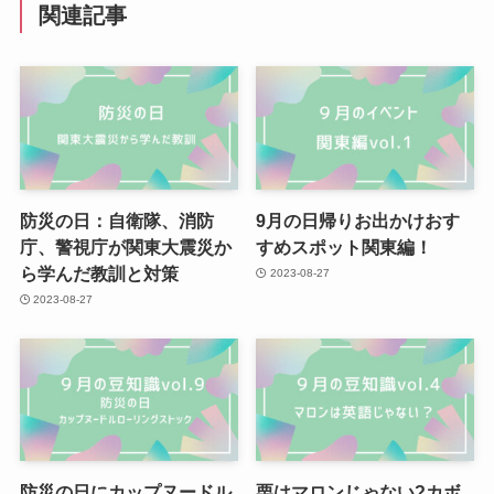
関連記事
防災の日：自衛隊、消防
9月の日帰りお出かけおす
庁、警視庁が関東大震災か
すめスポット関東編！
ら学んだ教訓と対策
2023-08-27
2023-08-27
防災の日にカップヌードル
栗はマロンじゃない?カボ