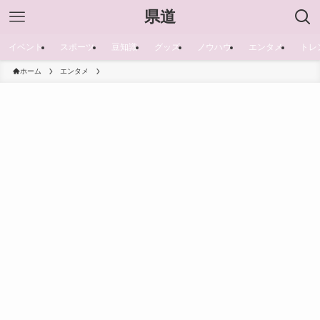
県道
イベント
スポーツ
豆知識
グッズ
ノウハウ
エンタメ
トレ
ホーム
エンタメ